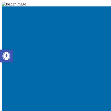
Abrir barra de herramientas
CONTACTO
citasme
3187634