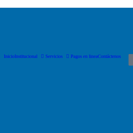
Inicio
Institucional
Servicios
Pagos en linea
Contáctenos
ENLACES DE INTERÉS
dicas@clinicardiopabon.com
PQRSF
701
Acceso a la información públi