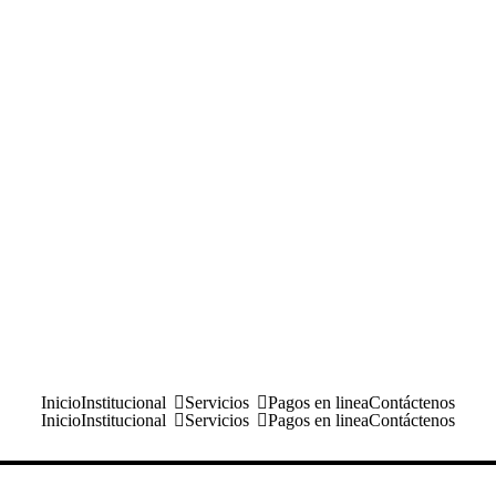
Inicio
Institucional
Servicios
Pagos en linea
Contáctenos
Inicio
Institucional
Servicios
Pagos en linea
Contáctenos