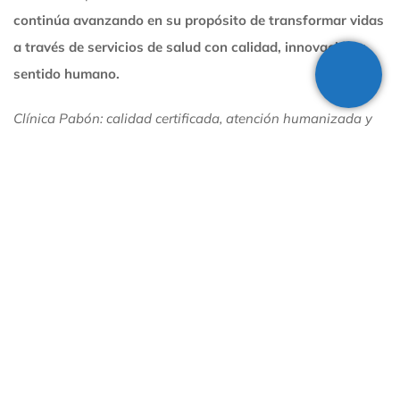
continúa avanzando en su propósito de transformar vidas
a través de servicios de salud con calidad, innovación y
sentido humano.
Usuario recuerde sus derechos y
Clínica Pabón: calidad certificada, atención humanizada y
deberes en nuestra institución
compromiso permanente con la vida.
11/03/2025
Leer más
Noticias relacionadas