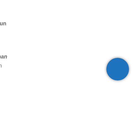
 un
man
n