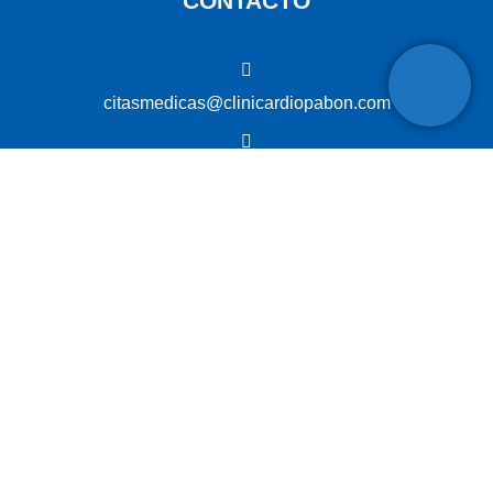
CONTACTO
citasmedicas@clinicardiopabon.com
3187634701
602 7217432
Cra 36 #12, Pasto, Nariño Av. Panamericana Pasto
ENLACES DE INTERÉS
PQRSF
Acceso a la información pública