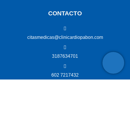
CONTACTO
citasmedicas@clinicardiopabon.com
3187634701
602 7217432
Cra 36 #12, Pasto, Nariño Av. Panamericana Pasto
ENLACES DE INTERÉS
PQRSF
Acceso a la información pública